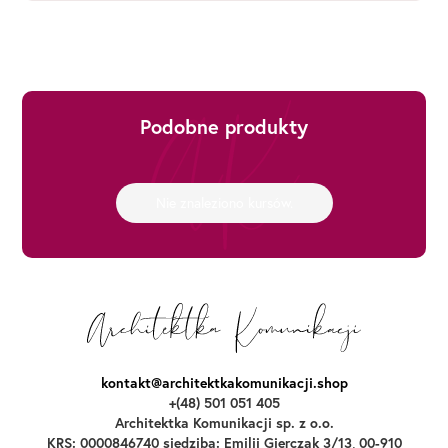
Podobne produkty
Nie znaleziono kursów.
kontakt@architektkakomunikacji.shop
+(48) 501 051 405
Architektka Komunikacji sp. z o.o.
KRS: 0000846740 siedziba: Emilii Gierczak 3/13, 00-910