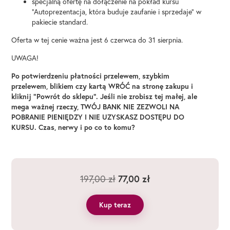
specjalną ofertę na dołączenie na pokład kursu
“Autoprezentacja, która buduje zaufanie i sprzedaje” w
pakiecie standard.
Oferta w tej cenie ważna jest 6 czerwca do 31 sierpnia.
UWAGA!
Po potwierdzeniu płatności przelewem, szybkim
przelewem, blikiem czy kartą WRÓĆ na stronę zakupu i
kliknij “Powrót do sklepu”. Jeśli nie zrobisz tej małej, ale
mega ważnej rzeczy, TWÓJ BANK NIE ZEZWOLI NA
POBRANIE PIENIĘDZY I NIE UZYSKASZ DOSTĘPU DO
KURSU. Czas, nerwy i po co to komu?
Pierwotna
Aktualna
77,00
zł
197,00
zł
cena
cena
wynosiła:
wynosi:
Kup teraz
197,00 zł.
77,00 zł.