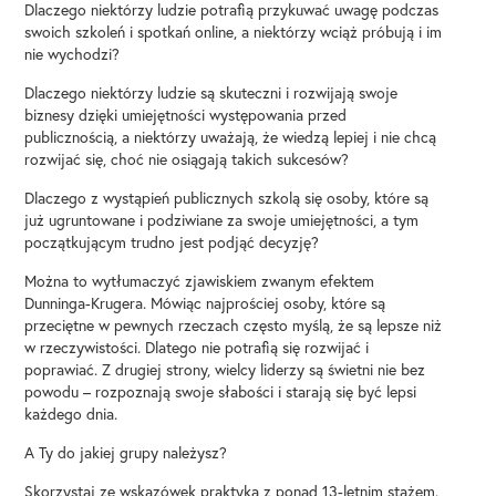
Dlaczego niektórzy ludzie potrafią przykuwać uwagę podczas
swoich szkoleń i spotkań online, a niektórzy wciąż próbują i im
nie wychodzi?
Dlaczego niektórzy ludzie są skuteczni i rozwijają swoje
biznesy dzięki umiejętności występowania przed
publicznością, a niektórzy uważają, że wiedzą lepiej i nie chcą
rozwijać się, choć nie osiągają takich sukcesów?
Dlaczego z wystąpień publicznych szkolą się osoby, które są
już ugruntowane i podziwiane za swoje umiejętności, a tym
początkującym trudno jest podjąć decyzję?
Można to wytłumaczyć zjawiskiem zwanym efektem
Dunninga-Krugera. Mówiąc najprościej osoby, które są
przeciętne w pewnych rzeczach często myślą, że są lepsze niż
w rzeczywistości. Dlatego nie potrafią się rozwijać i
poprawiać. Z drugiej strony, wielcy liderzy są świetni nie bez
powodu – rozpoznają swoje słabości i starają się być lepsi
każdego dnia.
A Ty do jakiej grupy należysz?
Skorzystaj ze wskazówek praktyka z ponad 13-letnim stażem.