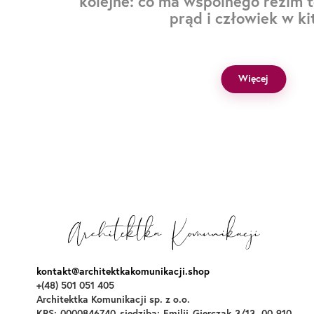
kolejne: co ma wspólnego reżim to
prąd i człowiek w ki
Więcej
kontakt@architektkakomunikacji.shop
+(48) 501 051 405
Architektka Komunikacji sp. z o.o.
KRS: 0000846740 siedziba: Emilii Gierczak 3/13, 00-910