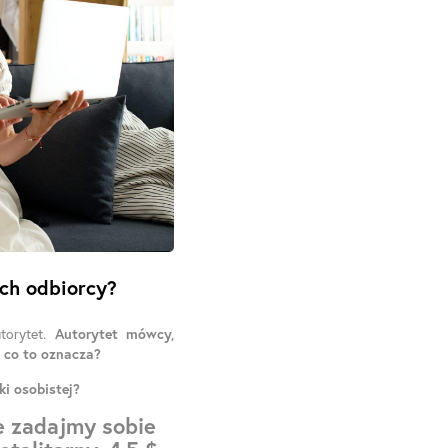
ch odbiorcy?
torytet.
Autorytet mówcy,
e co to oznacza?
i osobistej?
e zadajmy sobie