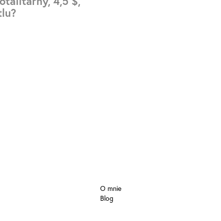
talitarny, 4,5 $,
tlu?
O mnie
Blog